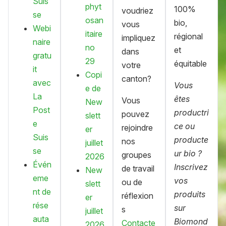
Suis
phyt
100%
voudriez
se
osan
bio,
vous
Webi
itaire
régional
impliquez
naire
no
et
dans
gratu
29
équitable
votre
it
Copi
canton?
avec
Vous
e de
La
êtes
Vous
New
Post
productri
pouvez
slett
e
ce ou
rejoindre
er
Suis
producte
nos
juillet
se
ur bio ?
groupes
2026
Évén
Inscrivez
de travail
New
eme
vos
ou de
slett
nt de
produits
réflexion
er
rése
sur
s
juillet
auta
Biomond
Contacte
2026