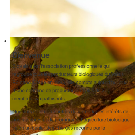
Bienvenue
Biovalais est l’association professionnelle qui
regroupe tous les producteurs biologiques du Valais
Romand. Créée en 1993, elle compte aujourd’hui plus
d'une centaine de producteurs et plus de 200
membres sympathisants.
Nos buts sont entre autres de défendre les intérêts de
nos membres et de promouvoir l'agriculture biologique
selon un cahier des charges reconnu par la