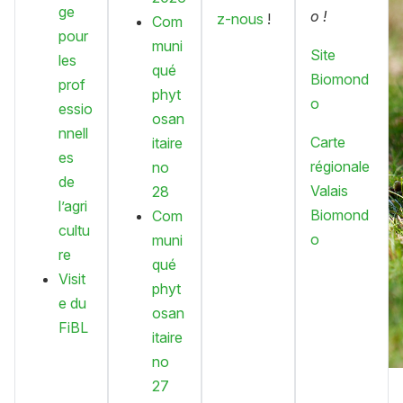
ge
o !
z-nous
!
Com
pour
muni
Site
les
qué
Biomond
prof
phyt
o
essio
osan
nnell
Carte
itaire
es
régionale
no
de
Valais
28
l’agri
Biomond
Com
cultu
o
muni
re
qué
Visit
phyt
e du
osan
FiBL
itaire
no
27