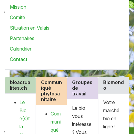
Mission
Comité
Situation en Valais
Partenaires
Calendrier
Contact
bioactua
Commun
Groupes
Biomond
lites.ch
iqué
de
o
phytosa
travail
nitaire
Le
Votre
Le bio
Bio
marché
Com
vous
e(s)t
bio en
muni
intéresse
la
ligne !
qué
? Vous