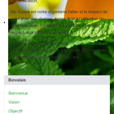
Confédération.
Bio Suisse est notre organisme faîtier et le respect de
son cahier des charges donne droit à l'utilisation du
label Bourgeon. Il garantit des produits de qualité,
respectueux de l'environnement.
Biovalais a un partenariat avec
BioConsommActeurs
afin d'offrir des prestations à quelques 200 membres
sympathisants (cotisation fr. 40.-/an).
Biovalais
Bienvenue
Vision
Objectif